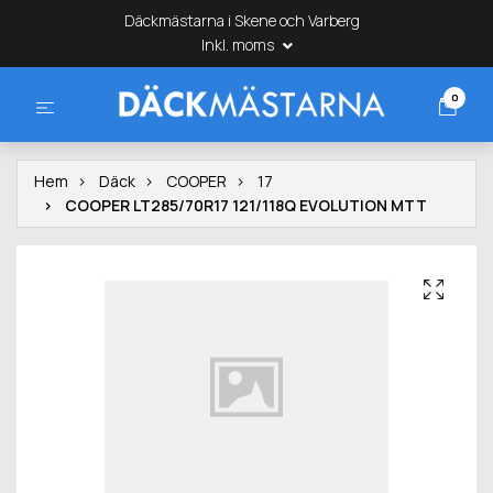
Däckmästarna i Skene och Varberg
Inkl. moms
0
Hem
Däck
COOPER
17
COOPER LT285/70R17 121/118Q EVOLUTION MTT