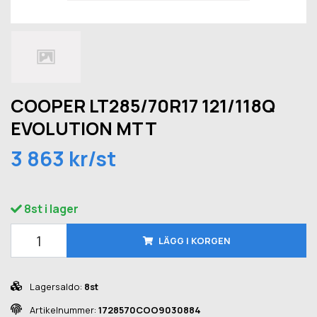
COOPER LT285/70R17 121/118Q
EVOLUTION MTT
3 863 kr/st
8st i lager
LÄGG I KORGEN
Lagersaldo:
8st
Artikelnummer:
1728570COO9030884