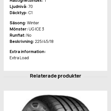
Hastighetsindex:
T
Ljudnivå:
70
Däcktyp:
C1
Säsong:
Winter
Mönster:
UG ICE 3
Runflat:
No
Beskrivning:
225/45/18
Extra information:
Extra Load