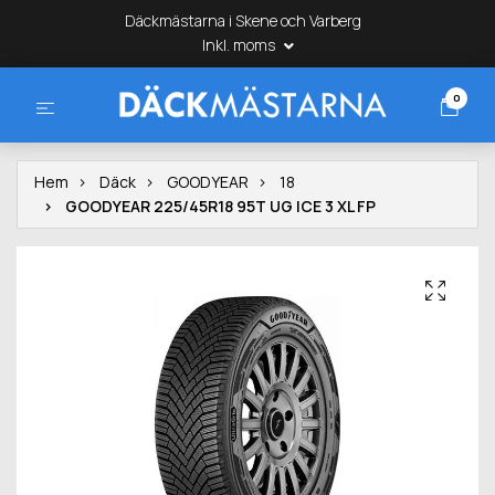
Däckmästarna i Skene och Varberg
Inkl. moms
0
Hem
Däck
GOODYEAR
18
GOODYEAR 225/45R18 95T UG ICE 3 XL FP