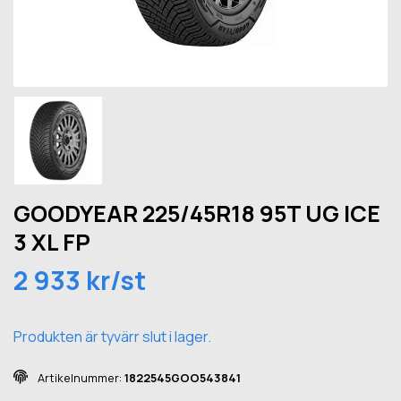
GOODYEAR 225/45R18 95T UG ICE
3 XL FP
2 933 kr/st
Produkten är tyvärr slut i lager.
Artikelnummer:
1822545GOO543841