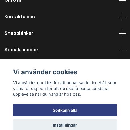
Om oss
Kontakta oss
Snabblänkar
Sociala medier
Vi använder cookies
Vi använder cookies för att anpassa det innehåll som
visas för dig och för att du ska få bästa tänkbara
© 2026 Däckmästarna - Alla rättigheter reserverade
upplevelse när du handlar hos oss.
Godkänn alla
Inställningar