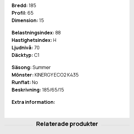
Bredd:
185
Profil:
65
Dimension:
15
Belastningsindex:
88
Hastighetsindex:
H
Ljudnivå:
70
Däcktyp:
C1
Säsong:
Summer
Mönster:
KINERGY ECO2 K435
Runflat:
No
Beskrivning:
185/65/15
Extra information: