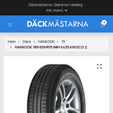
Däckmästarna i Skene och Varberg
Inkl. moms
0
Hem
Däck
HANKOOK
15
HANKOOK 185/65HR15 88H K435 KIN ECO 2