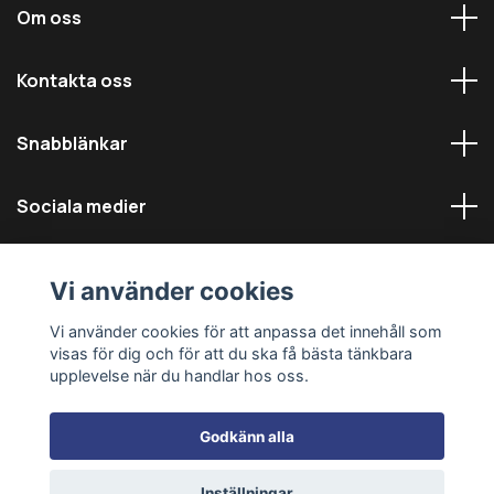
Om oss
Kontakta oss
Snabblänkar
Sociala medier
Vi använder cookies
Vi använder cookies för att anpassa det innehåll som
visas för dig och för att du ska få bästa tänkbara
© 2026 Däckmästarna - Alla rättigheter reserverade
upplevelse när du handlar hos oss.
Godkänn alla
Inställningar