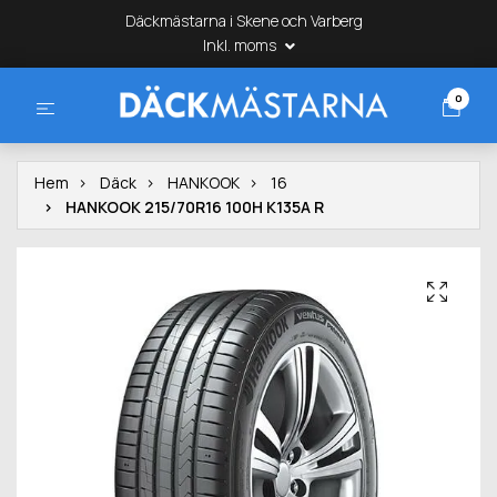
Däckmästarna i Skene och Varberg
Inkl. moms
0
Hem
Däck
HANKOOK
16
HANKOOK 215/70R16 100H K135A R