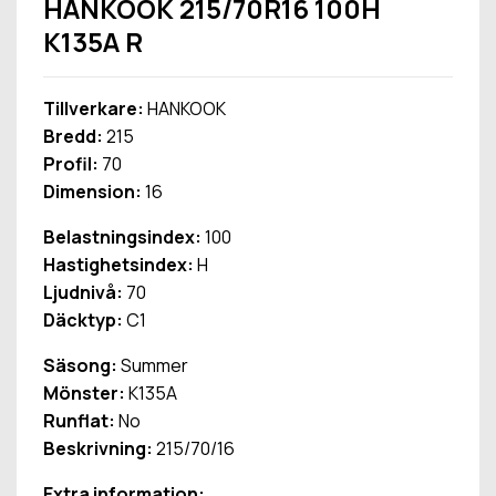
HANKOOK 215/70R16 100H
K135A R
Tillverkare:
HANKOOK
Bredd:
215
Profil:
70
Dimension:
16
Belastningsindex:
100
Hastighetsindex:
H
Ljudnivå:
70
Däcktyp:
C1
Säsong:
Summer
Mönster:
K135A
Runflat:
No
Beskrivning:
215/70/16
Extra information: