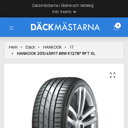
Däckmästarna i Skene och Varberg
Inkl. moms
0
Hem
Däck
HANKOOK
17
HANKOOK 205/45R17 88W K127B* RFT XL