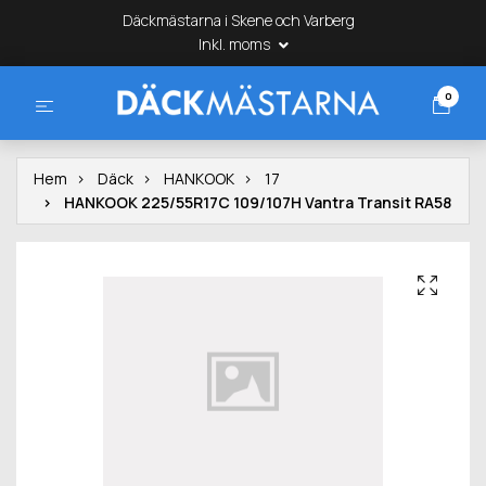
Däckmästarna i Skene och Varberg
Inkl. moms
0
Hem
Däck
HANKOOK
17
HANKOOK 225/55R17C 109/107H Vantra Transit RA58