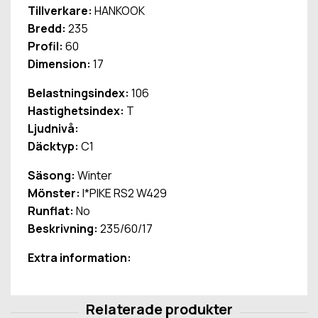
Tillverkare:
HANKOOK
Bredd:
235
Profil:
60
Dimension:
17
Belastningsindex:
106
Hastighetsindex:
T
Ljudnivå:
Däcktyp:
C1
Säsong:
Winter
Mönster:
I*PIKE RS2 W429
Runflat:
No
Beskrivning:
235/60/17
Extra information: