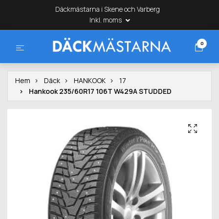
Däckmästarna i Skene och Varberg
Inkl. moms
0
Hem
Däck
HANKOOK
17
Hankook 235/60R17 106T W429A STUDDED