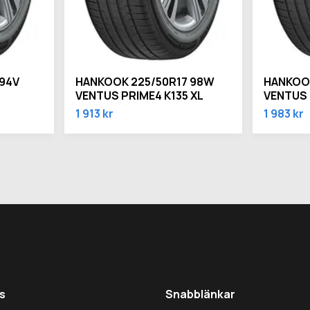
 94V
HANKOOK 225/50R17 98W
HANKOOK
VENTUS PRIME4 K135 XL
VENTUS 
1 913 kr
1 983 kr
s
Snabblänkar