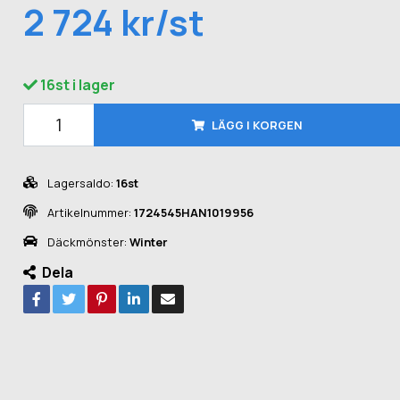
2 724 kr/st
16st i lager
LÄGG I KORGEN
Lagersaldo:
16st
Artikelnummer:
1724545HAN1019956
Däckmönster:
Winter
Dela