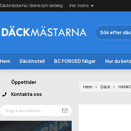
Däckmästarna i Skene och Varberg
Inkl. moms
Hem
Däckhotell
BC FORGED fälgar
Hur du beta
Öppettider
Hem
Däck
HANK
Kontakta oss