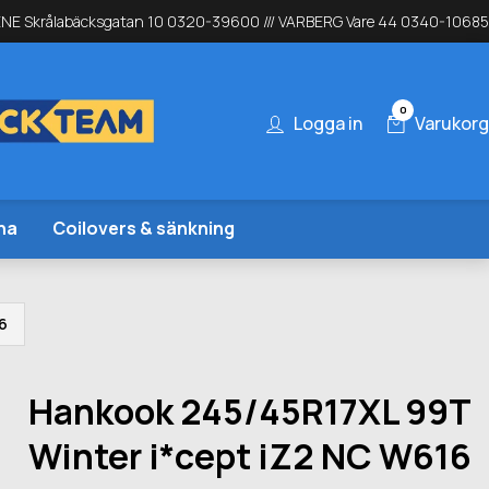
NE Skrålabäcksgatan 10 0320-39600 /// VARBERG Vare 44 0340-10685
0
Logga in
Varukorg
na
Coilovers & sänkning
6
Hankook 245/45R17XL 99T
Winter i*cept iZ2 NC W616