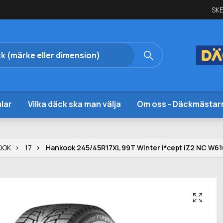
SKE
lar
Vilka däck ska man välja
Om oss - Däckmästar
OOK
17
Hankook 245/45R17XL 99T Winter i*cept iZ2 NC W61