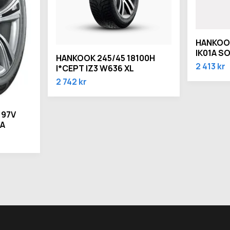
HANKOOK
IK01A S
HANKOOK 245/45 18100H
2 413 kr
I*CEPT IZ3 W636 XL
2 742 kr
 97V
5A