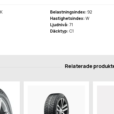
K
Belastningsindex:
92
Hastighetsindex:
W
Ljudnivå:
71
Däcktyp:
C1