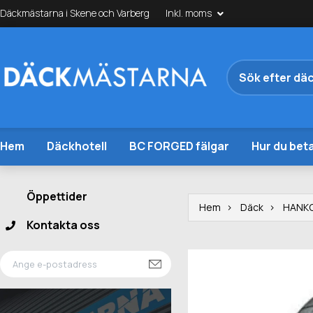
Däckmästarna i Skene och Varberg
Inkl. moms
Hem
Däckhotell
BC FORGED fälgar
Hur du beta
Öppettider
Hem
Däck
HANK
Kontakta oss