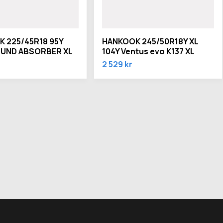
 225/45R18 95Y
HANKOOK 245/50R18Y XL
OUND ABSORBER XL
104Y Ventus evo K137 XL
2 529 kr