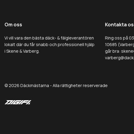
Om oss
Kontakta os
Vi vill vara den bästa däck- & fälgleverantören
Ring oss på 0
lokalt där du får snabb och professionell hjälp
10685 (Varberg
i Skene & Varberg.
går bra:
skene
varberg@dack
© 2026 Däckmästarna - Alla rättigheter reserverade