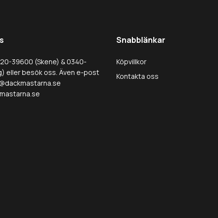
s
Snabblänkar
320-39600 (Skene) & 0340-
Köpvillkor
) eller besök oss. Även e-post
Kontakta oss
@dackmastarna.se
mastarna.se