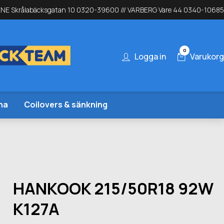
NE Skrålabäcksgatan 10 0320-39600 /// VARBERG Vare 44 0340-10685
0
Logga in
Varukorg
na
Coilovers & sänkning
HANKOOK 215/50R18 92W
K127A