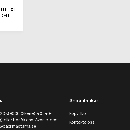
111T XL
DDED
s
Snabblänkar
320-39600 (Skene) & 0340-
Köpvillkor
) eller besök oss. Även e-post
Kontakta oss
@dackmastarna.se