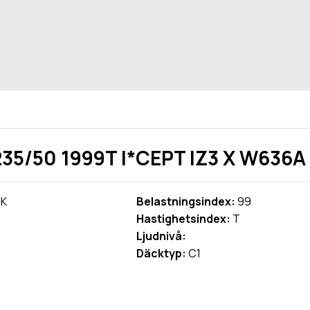
5/50 1999T I*CEPT IZ3 X W636A
K
Belastningsindex:
99
Hastighetsindex:
T
Ljudnivå:
Däcktyp:
C1