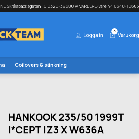
NE Skrålabäcksgatan 10 0320-39600 /// VARBERG Vare 44 0340-10685
0
Logga in
Varukorg
na
Coilovers & sänkning
HANKOOK 235/50 1999T
I*CEPT IZ3 X W636A