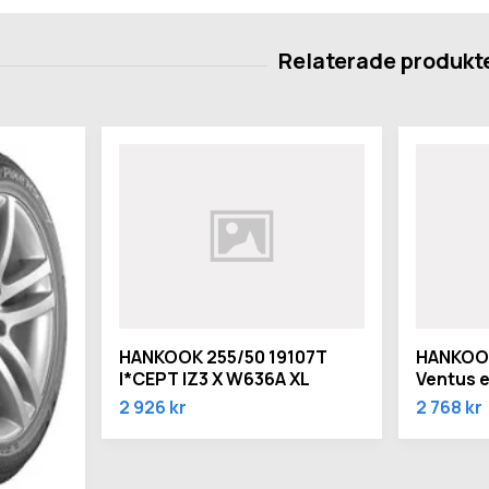
HANKOOK 255/50 19107T
HANKOOK
I*CEPT IZ3 X W636A XL
Ventus e
2 926 kr
2 768 kr