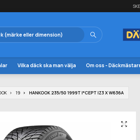
SKE
lar
Vilka däck ska man välja
Om oss - Däckmästar
OOK
19
HANKOOK 235/50 1999T I*CEPT IZ3 X W636A