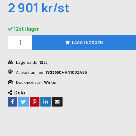
2 901 kr/st
12st i lager
LÄGG I KORGEN
Lagersaldo:
12st
Artikelnummer:
1923550HAN1032456
Däckmönster:
Winter
Dela