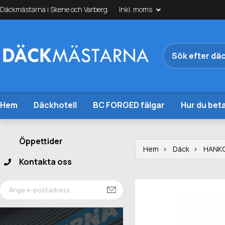
Däckmästarna i Skene och Varberg
Inkl. moms
Hem
Däckhotell
BC FORGED fälgar
Hur du beta
Öppettider
Hem
Däck
HANK
Kontakta oss