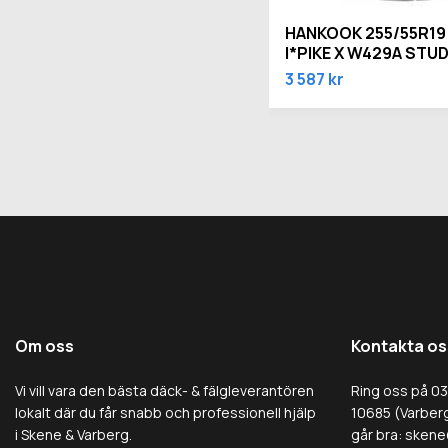
HANKOOK 255/55R19 
I*PIKE X W429A STU
3 587 kr
Om oss
Kontakta os
Vi vill vara den bästa däck- & fälgleverantören
Ring oss på 0
lokalt där du får snabb och professionell hjälp
10685 (Varberg
i Skene & Varberg.
går bra:
skene