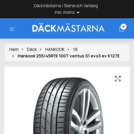
Däckmästarna i Skene och Varberg
Inkl. moms
0
Hem
Däck
HANKOOK
19
Hankook 255/45R19 100T ventus S1 evo3 ev K127E