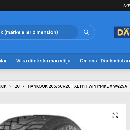
SKE
lar
Vilka däck ska man välja
Om oss - Däckmästar
OOK
20
HANKOOK 265/50R20T XL 111T WIN I*PIKE X W429A