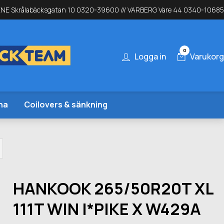
NE Skrålabäcksgatan 10 0320-39600 /// VARBERG Vare 44 0340-10685
0
Logga in
Varukorg
na
Coilovers & sänkning
HANKOOK 265/50R20T XL
111T WIN I*PIKE X W429A