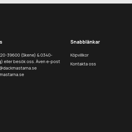
s
Snabblänkar
320-39600 (Skene) & 0340-
Köpvillkor
) eller besök oss. Även e-post
Kontakta oss
@dackmastarna.se
mastarna.se