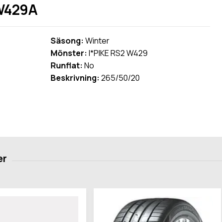
 W429A
Säsong:
Winter
Mönster:
I*PIKE RS2 W429
Runflat:
No
Beskrivning:
265/50/20