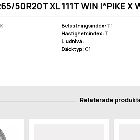
5/50R20T XL 111T WIN I*PIKE X
K
Belastningsindex:
111
Hastighetsindex:
T
Ljudnivå:
Däcktyp:
C1