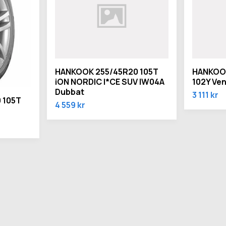
HANKOOK 255/45R20 105T
HANKOOK
iON NORDIC I*CE SUV IW04A
102Y Ven
Dubbat
3 111 kr
 105T
4 559 kr