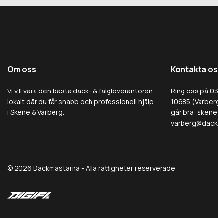
Om oss
Kontakta os
Vi vill vara den bästa däck- & fälgleverantören
Ring oss på 0
lokalt där du får snabb och professionell hjälp
10685 (Varberg
i Skene & Varberg.
går bra:
skene
varberg@dack
© 2026 Däckmästarna - Alla rättigheter reserverade