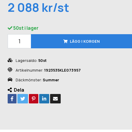
2 088 kr/st
50st i lager
LÄGG I KORGEN
Lagersaldo:
50st
Artikelnummer:
1923535KLE073957
Däckmönster:
Summer
Dela