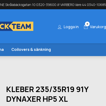
NE Skrålabäcksgatan 10 0320-39600 /// VARBERG Vare 44 0340-10685
0
Logga in
Varukorg
na
Coilovers & sänkning
KLEBER 235/35R19 91Y
DYNAXER HP5 XL