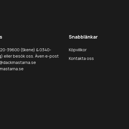
s
Snabblänkar
320-39600 (Skene) & 0340-
Köpvillkor
) eller besök oss. Även e-post
Kontakta oss
@dackmastarna.se
mastarna.se