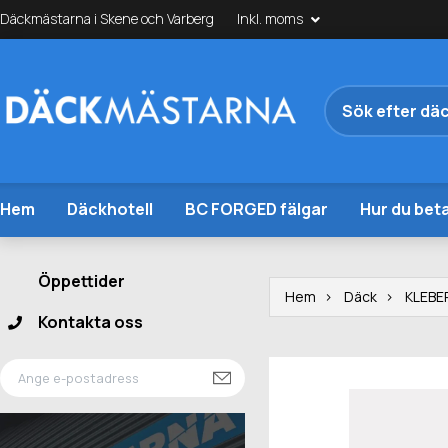
Däckmästarna i Skene och Varberg
Inkl. moms
Hem
Däckhotell
BC FORGED fälgar
Hur du beta
Öppettider
Hem
Däck
KLEBE
Kontakta oss