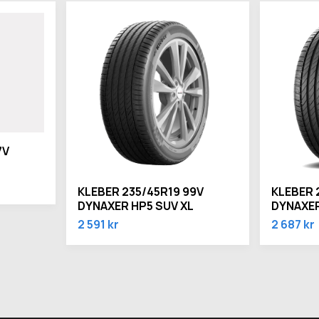
7V
KLEBER 235/45R19 99V
KLEBER 
DYNAXER HP5 SUV XL
DYNAXER
2 591 kr
2 687 kr