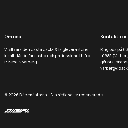
Om oss
Kontakta os
Vi vill vara den bästa däck- & fälgleverantören
Ring oss på 0
lokalt där du får snabb och professionell hjälp
10685 (Varberg
i Skene & Varberg.
går bra:
skene
varberg@dack
© 2026 Däckmästarna - Alla rättigheter reserverade