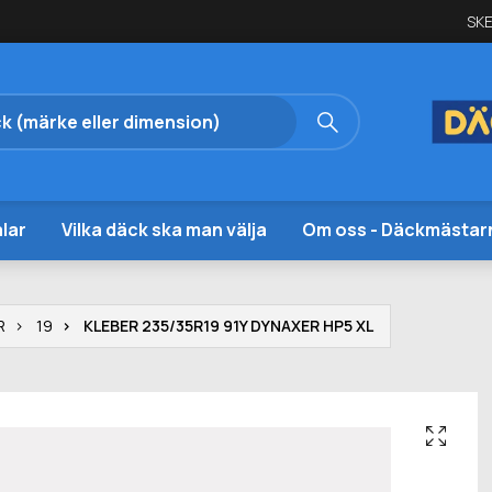
SKE
lar
Vilka däck ska man välja
Om oss - Däckmästar
R
19
KLEBER 235/35R19 91Y DYNAXER HP5 XL