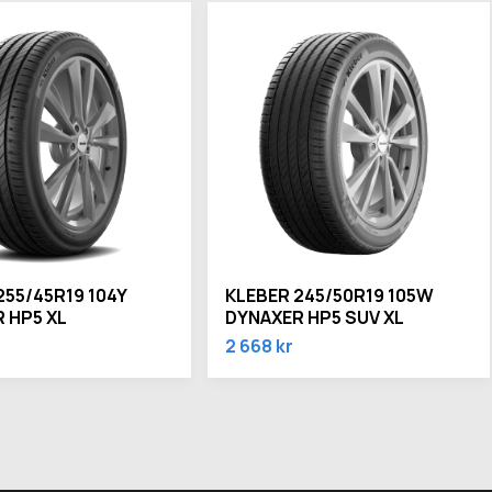
255/45R19 104Y
KLEBER 245/50R19 105W
 HP5 XL
DYNAXER HP5 SUV XL
2 668 kr