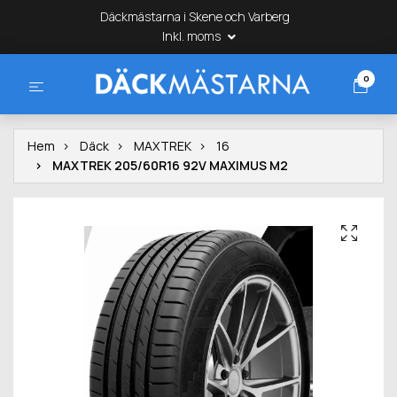
Däckmästarna i Skene och Varberg
Inkl. moms
0
Hem
Däck
MAXTREK
16
MAXTREK 205/60R16 92V MAXIMUS M2