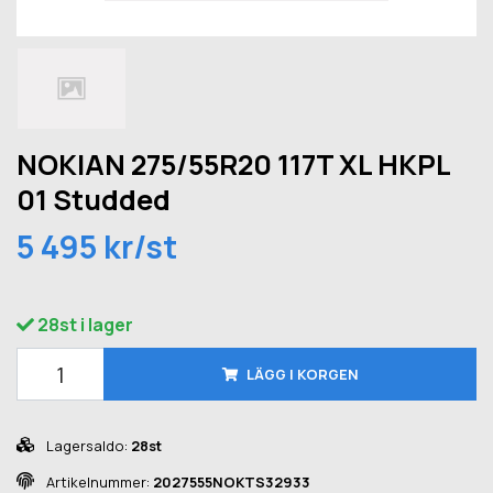
NOKIAN 275/55R20 117T XL HKPL
01 Studded
5 495 kr/st
28st i lager
LÄGG I KORGEN
Lagersaldo:
28st
Artikelnummer:
2027555NOKTS32933