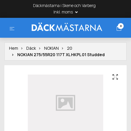
Däckmästarna i Skene och Varberg
Inkl. moms
0
Hem
Däck
NOKIAN
20
NOKIAN 275/55R20 117T XL HKPL 01 Studded