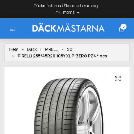
Däckmästarna i Skene och Varberg
Inkl. moms
0
Hem
Däck
PIRELLI
20
PIRELLI 255/45R20 105Y XL P-ZERO PZ4 * ncs