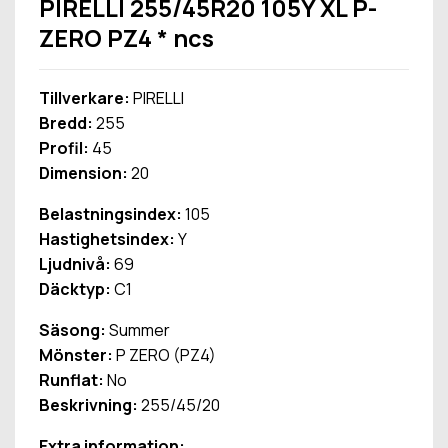
PIRELLI 255/45R20 105Y XL P-
ZERO PZ4 * ncs
Tillverkare:
PIRELLI
Bredd:
255
Profil:
45
Dimension:
20
Belastningsindex:
105
Hastighetsindex:
Y
Ljudnivå:
69
Däcktyp:
C1
Säsong:
Summer
Mönster:
P ZERO (PZ4)
Runflat:
No
Beskrivning:
255/45/20
Extra information: